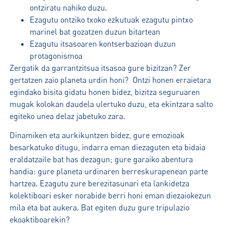
ontziratu nahiko duzu.
Ezagutu ontziko txoko ezkutuak ezagutu pintxo
marinel bat gozatzen duzun bitartean
Ezagutu itsasoaren kontserbazioan duzun
protagonismoa
Zergatik da garrantzitsua itsasoa gure bizitzan? Zer
gertatzen zaio planeta urdin honi? Ontzi honen erraietara
egindako bisita gidatu honen bidez, bizitza seguruaren
mugak kolokan daudela ulertuko duzu, eta ekintzara salto
egiteko unea delaz jabetuko zara.
Dinamiken eta aurkikuntzen bidez, gure emozioak
besarkatuko ditugu, indarra eman diezaguten eta bidaia
eraldatzaile bat has dezagun; gure garaiko abentura
handia: gure planeta urdinaren berreskurapenean parte
hartzea. Ezagutu zure berezitasunari eta lankidetza
kolektiboari esker norabide berri honi eman diezaiokezun
mila eta bat aukera. Bat egiten duzu gure tripulazio
ekoaktiboarekin?