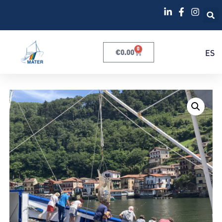
0
€
0.00
ES