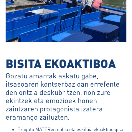
BISITA EKOAKTIBOA
Gozatu amarrak askatu gabe,
itsasoaren kontserbazioan errefente
den ontzia deskubritzen, non zure
ekintzek eta emozioek honen
zaintzaren protagonista izatera
eramango zaituzten.
Ezagutu MATERen nahia eta eskifaia ekoaktibo gisa