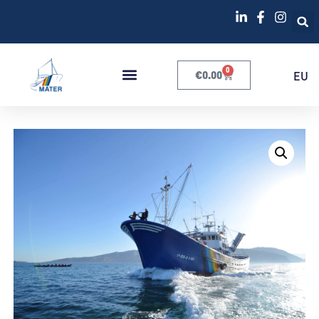
0
€
0.00
EU