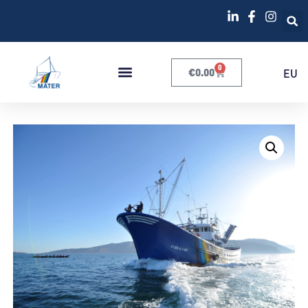
0
€
0.00
EU