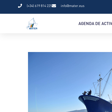
(+34) 619 814 225
info@mater.eus
AGENDA DE ACTI