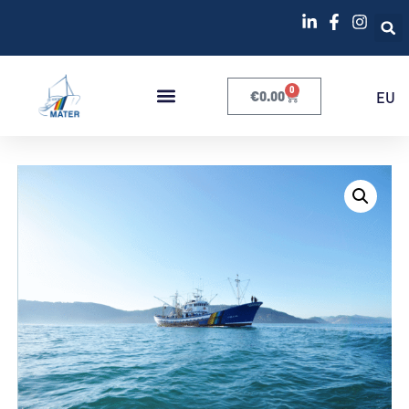
0
€
0.00
EU