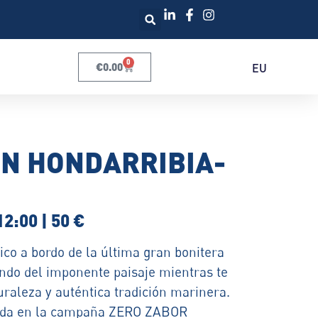
0
€
0.00
EU
N HONDARRIBIA-
12:00 | 50 €
co a bordo de la última gran bonitera
ndo del imponente paisaje mientras te
raleza y auténtica tradición marinera.
ada en la campaña ZERO ZABOR