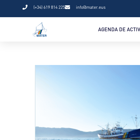
(+34) 619 814 225
info@mater.eus
AGENDA DE ACTI