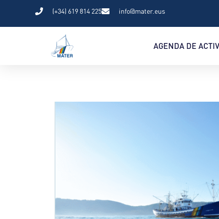
(+34) 619 814 225
info@mater.eus
AGENDA DE ACTI