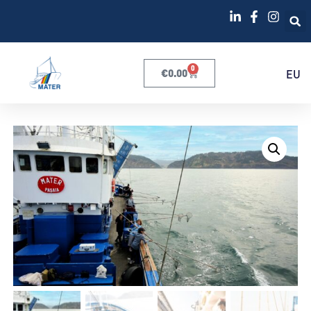
0
€
0.00
EU