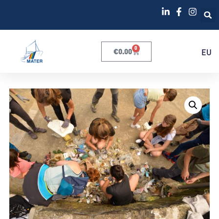
0
€
0.00
EU