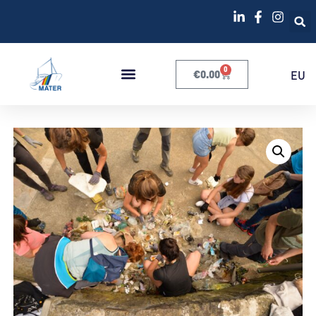
0
€
0.00
EU