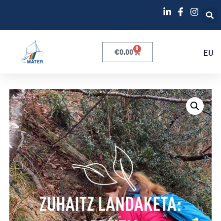
0
€
0.00
EU