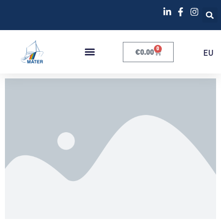
0
€
0.00
EU