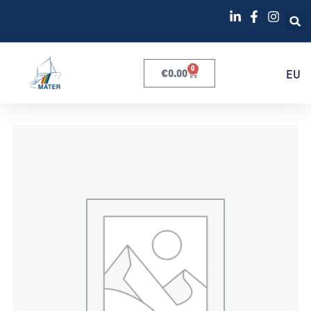
0
€
0.00
EU