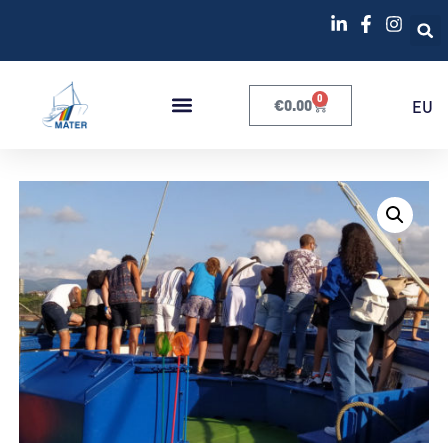
0
€
0.00
EU